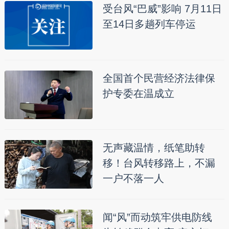
受台风“巴威”影响 7月11日
至14日多趟列车停运
全国首个民营经济法律保
护专委在温成立
无声藏温情，纸笔助转
移！台风转移路上，不漏
一户不落一人
闻“风”而动筑牢供电防线