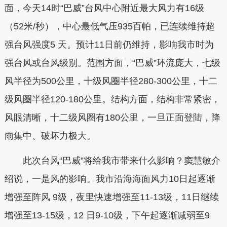
面，今天14时“巴威”台风中心附近最大风力有16级
（52米/秒），中心最低气压935百帕，已连续维持超
强台风强度5 天。预计11日前仍维持，影响我市时为
强台风或台风级别。范围方面，“巴威”环流庞大，七级
风半径为500公里，十级风圈半径280-300公里，十二
级风圈半径120-180公里。结构方面，结构非常紧密，
风眼清晰，十二级风圈有180公里，一旦正面登陆，降
雨集中、破坏力极大。
此次台风“巴威”将给我市带来什么影响？窦慧敏介
绍说，一是风的影响。我市沿海海面风力10日起逐渐
增强至阵风 9级，夜里快速增强至11-13级，11日继续
增强至13-15级，12 日9-10级，下午起逐渐减弱至9