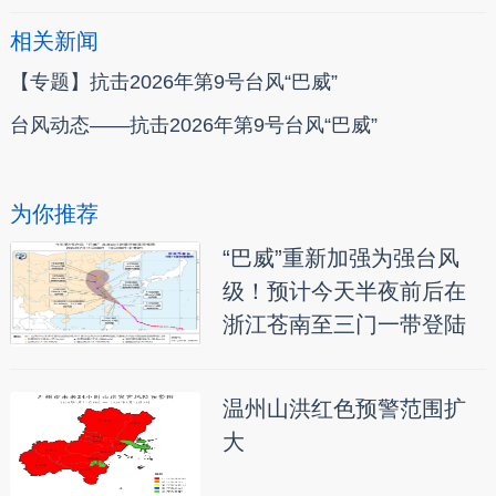
相关新闻
【专题】抗击2026年第9号台风“巴威”
台风动态——抗击2026年第9号台风“巴威”
为你推荐
“巴威”重新加强为强台风
级！预计今天半夜前后在
浙江苍南至三门一带登陆
温州山洪红色预警范围扩
大