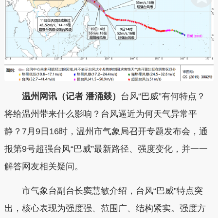
温州网讯（记者 潘涌燚）
台风“巴威”有何特点？
将给温州带来什么影响？台风逼近为何天气异常平
静？7月9日16时，温州市气象局召开专题发布会，通
报第9号超强台风“巴威”最新路径、强度变化，并一一
解答网友相关疑问。
市气象台副台长窦慧敏介绍，台风“巴威”特点突
出，核心表现为强度强、范围广、结构紧实。强度方