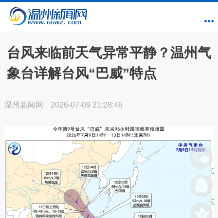
台风来临前天气异常平静？温州气
象台详解台风“巴威”特点
温州新闻网
2026-07-09 21:28:46