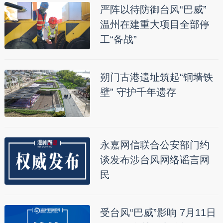
严阵以待防御台风“巴威”
温州在建重大项目全部停
工“备战”
朔门古港遗址筑起“铜墙铁
壁” 守护千年遗存
永嘉网信联合公安部门约
谈发布涉台风网络谣言网
民
受台风“巴威”影响 7月11日