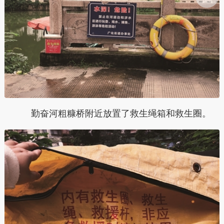
勤奋河粗糠桥附近放置了救生绳箱和救生圈。