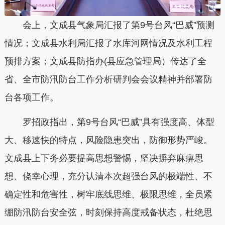
会上，
文成
县气象局汇报了第9号台风“巴威”预测
情况；
文成
县水利局汇报了水库河网情况及水利工程
预排方案；
文成
县防指办(县应急管理局）传达了全
省、全市防汛防台工作分析研判会会议精神并部署防
台各项工作。
罗招政指出，第9号台风“巴威”具有强度高、体型
大、移速快的特点，风险隐患突出，防御形势严峻。
文成
县上下务必要提高思想警惕，坚决摒弃麻痹思
想、侥幸心理，充分认清本次超强台风的极端性、不
确定性和危害性，树牢底线思维、极限思维，全员紧
绷防汛防台安全弦，时刻保持高度戒备状态，杜绝思