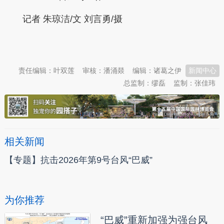
记者 朱琼洁/文 刘言勇/摄
本文转自：
温州新闻网 66wz.com
责任编辑：叶双莲
审核：潘涌燚
编辑：诸葛之伊
新闻中心
总监制：缪磊
监制：张佳玮
相关新闻
【专题】抗击2026年第9号台风“巴威”
为你推荐
“巴威”重新加强为强台风