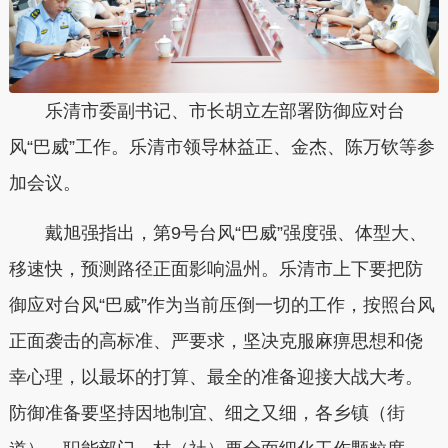
乐清
市委副书记、市长胡立左部署防御应对台
风“巴威”工作。
乐清
市领导林益正、金杰、陈万钦等参
加会议。
戴旭强指出，
第9号台风“巴威”强度强、体型大、
移速快，预测路径正面影响温州。
乐清
市上下要把防
御应对台风“巴威”作为当前压倒一切的工作，按照台风
正面袭击的高标准、严要求，坚决克服麻痹思想和侥
幸心理，以最坏的打算、最全的准备迎接大战大考。
防御准备要坚持因地制宜、细之又细，各乡镇（街