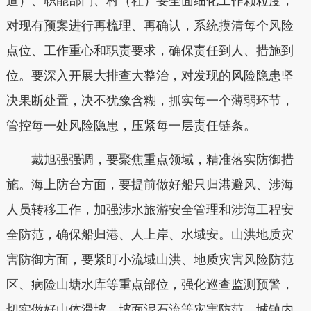
道）、职能部门、村（社）要全面细化工作颗粒度，
对现有预案进行再梳理、再确认，系统摸清每个风险
点位、工作重心和职责要求，确保责任到人、措施到
位。要深入开展大排查大整治，对发现的风险隐患坚
决果断处置，决不犹豫含糊，抓实每一个薄弱环节，
管控每一处风险隐患，压紧每一层责任链条。
戴旭强强调，
要聚焦重点领域，精准落实防御措
施。海上防台方面，要提前做好船只归港避风、涉海
人员转移工作，加强涉水旅游安全管理和涉海工程安
全防范，确保船归港、人上岸、水域安。山洪地质灾
害防御方面，要紧盯小流域山洪、地质灾害风险防范
区、病险山塘水库等重点部位，强化巡查监测预警，
切实做好山体滑坡、坡面泥石流等灾害防范。城镇内