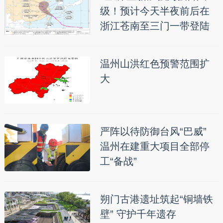
级！预计今天半夜前后在
浙江苍南至三门一带登陆
温州山洪红色预警范围扩
大
严阵以待防御台风“巴威”
温州在建重大项目全部停
工“备战”
朔门古港遗址筑起“铜墙铁
壁” 守护千年遗存