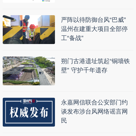
严阵以待防御台风“巴威”
温州在建重大项目全部停
工“备战”
朔门古港遗址筑起“铜墙铁
壁” 守护千年遗存
永嘉网信联合公安部门约
谈发布涉台风网络谣言网
民