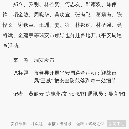
郑立、罗明、林圣赞、
何志友、
邹霜双、陈伟
锋、项金敏、周晓华、吴功宜、张海飞、葛震海、陈
怿文、谢钦巨、王渊、姜宗羽、林邦虎、林圣强、吴
将斌、金建宇等瑞安市领导也分赴各地开展平安周巡
查活动。
来 源：瑞安发布
原标题：
市领导开展平安周巡查活动：迎战台
风“巴威” 把安全防范落到每一处细节
记者：黄丽云 陈豫州/文 张欣/图 通讯员：吴亮/图
本文转自：
温州新闻网 66wz.com
责任编辑：叶双莲
审核：潘涌燚
编辑：诸葛之伊
新闻中心