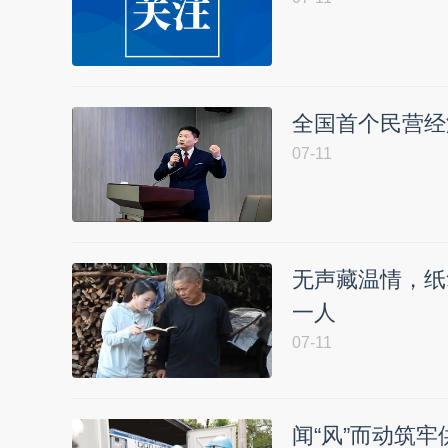
全国首个民营经
07-11
无声藏温情，纸
一人
07-11
闻“风”而动筑牢