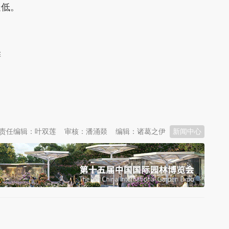
走低。
衅
责任编辑：叶双莲
审核：潘涌燚
编辑：诸葛之伊
新闻中心