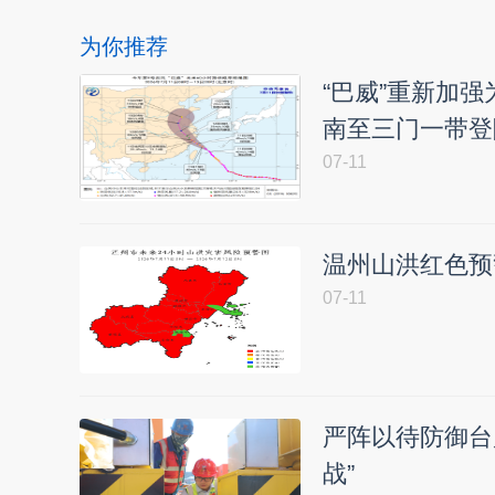
为你推荐
“巴威”重新加
南至三门一带登
07-11
温州山洪红色预
07-11
严阵以待防御台
战”