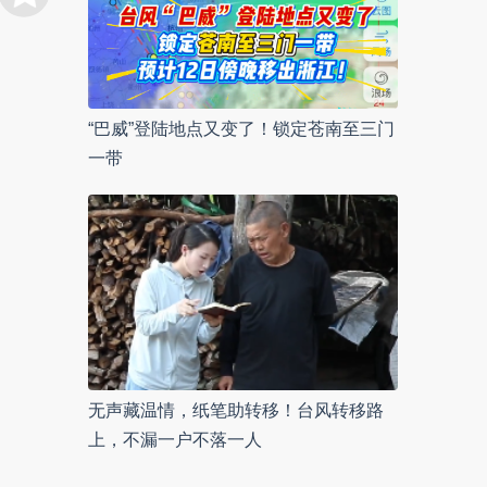
“巴威”登陆地点又变了！锁定苍南至三门
一带
无声藏温情，纸笔助转移！台风转移路
上，不漏一户不落一人