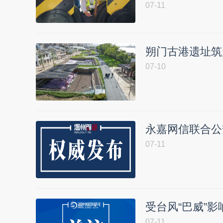
07-11
朔门古港遗址筑
07-10
永嘉网信联合公
07-11
受台风“巴威”影
07-11