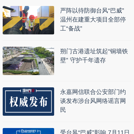
严阵以待防御台风“巴威”
温州在建重大项目全部停
工“备战”
朔门古港遗址筑起“铜墙铁
壁” 守护千年遗存
永嘉网信联合公安部门约
谈发布涉台风网络谣言网
民
受台风“巴威”影响 7月11日