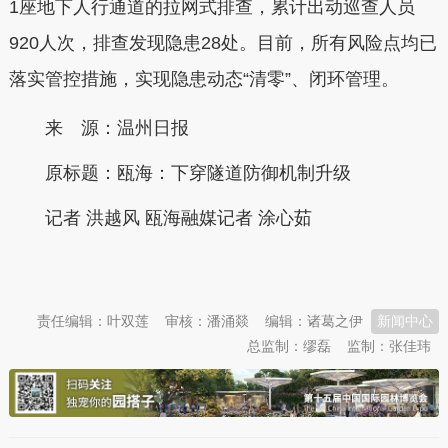
1座地下人行通道的拉网式排查，累计出动巡查人员
920人次，排查发现隐患28处。目前，所有风险点均已
落实管控措施，实现隐患动态“清零”、闭环管理。
来 源：温州日报
原标题：
瓯海：下穿隧道防御机制升级
记者 洪越风 瓯海融媒记者 涂心茹
本文转自：
温州新闻网 66wz.com
责任编辑：叶双莲
审核：潘涌燚
编辑：诸葛之伊
新闻中心
总监制：缪磊
监制：张佳玮