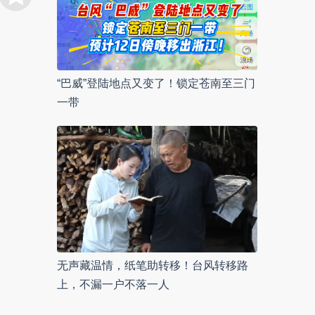
“巴威”登陆地点又变了！锁定苍南至三门
一带
无声藏温情，纸笔助转移！台风转移路
上，不漏一户不落一人