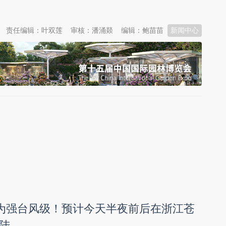
责任编辑：叶双莲
审核：潘涌燚
编辑：鲍苗苗
新闻中心
强为强台风级！预计今天半夜前后在浙江苍
陆