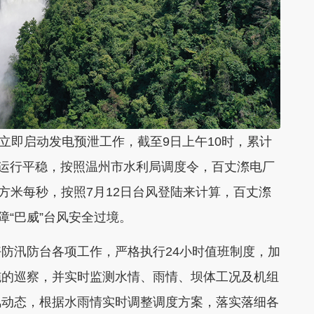
就立即启动发电预泄工作，截至9日上午10时，累计
库运行平稳，按照温州市水利局调度令，百丈漈电厂
0立方米每秒，按照7月12日台风登陆来计算，百丈漈
障“巴威”台风安全过境。
防汛防台各项工作，严格执行24小时值班制度，加
施的巡察，并实时监测水情、雨情、坝体工况及机组
风动态，根据水雨情实时调整调度方案，落实落细各