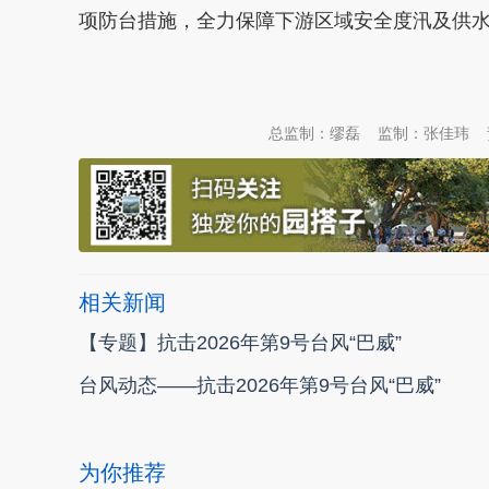
项防台措施，全力保障下游区域安全度汛及供
本文转自：
温州新闻网 66wz.com
总监制：缪磊
监制：张佳玮
相关新闻
【专题】抗击2026年第9号台风“巴威”
台风动态——抗击2026年第9号台风“巴威”
为你推荐