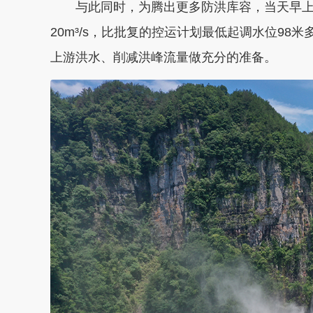
与此同时，为腾出更多防洪库容，当天早上
20m³/s，比批复的控运计划最低起调水位98
上游洪水、削减洪峰流量做充分的准备。