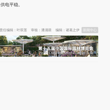
水供电平稳。
责任编辑：叶双莲
审核：潘涌燚
编辑：诸葛之伊
新闻中心