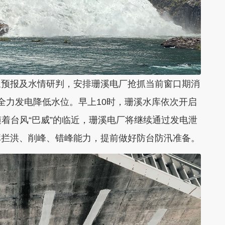
象预报及水情研判，安排珊溪电厂抢抓当前窗口期消
全力发电降低水位。早上10时，珊溪水库依次开启
s。随着台风“巴威”的临近，珊溪电厂将继续通过发电泄
库拦洪、削峰、错峰能力，提前做好防台防汛准备。