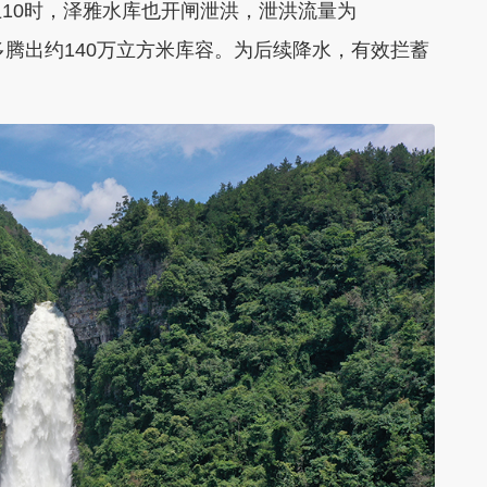
10时，泽雅水库也开闸泄洪，泄洪流量为
米多腾出约140万立方米库容。为后续降水，有效拦蓄