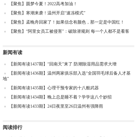
【聚焦】圆梦今夏！2022高考加油！
【聚焦】寒潮来袭！温州开启“速冻模式”
【聚焦】孟晚舟回家了！如果信念有颜色，那一定是中国红！
【聚焦】“阿里女员工被侵害”：破除潜规则 每一个人都不是看客
新闻有读
【新闻有读1437期】“回南天”来了 防潮除湿用品需求大增
【新闻有读1436期】温州两家俱乐部入选“全国羽毛球后备人才基
地”
【新闻有读1435期】心理干预专家的十八般武器
【新闻有读1434期】晚上总是睡不着？学学这八个妙招
【新闻有读1433期】24日夜里至26日温州有强降雨
阅读排行