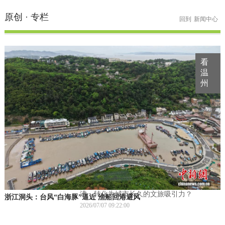
原创 · 专栏
回到
新闻中心
看
温
州
代表在线
更多
温州如何接住“暑期+赛事”双重热潮？
随着浙BA常规赛重燃战火，叠加即将到来的
暑期旅游旺季，呐喊与欢呼响彻赛场，山海
与美食静候来客。温州，这座兼具山水禀赋
与蓬勃活力的城市，正站在“体育赛事+暑期
文旅”双重流量的风口。如何将短期的人声鼎
沸，转化为城市长久的文旅吸引力？
浙江洞头：台风“白海豚”逼近 渔船回港避风
2026/07/07 09:22:00